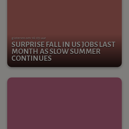
gisteren om 16:03 uur
SURPRISE FALL IN US JOBS LAST
MONTH AS SLOW SUMMER
CONTINUES