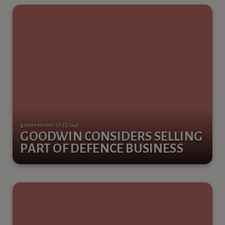
gisteren om 17:22 uur
GOODWIN CONSIDERS SELLING
PART OF DEFENCE BUSINESS