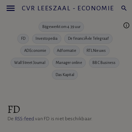
menu
CVR LEESZAAL - ECONOMIE
search
info_outline
Bijgewerkt om 4.39 uur
FD
Investopedia
De financiÃ«le Telegraaf
AD Economie
Adformatie
RTL Nieuws
Wall Street Journal
Manager online
BBC Business
Das Kapital
FD
De
RSS-feed
van FD is niet beschikbaar.