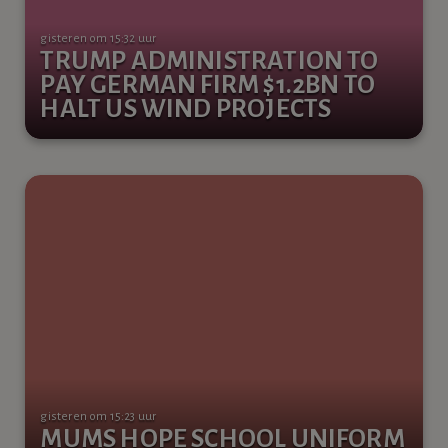
gisteren om 15:32 uur
TRUMP ADMINISTRATION TO
PAY GERMAN FIRM $1.2BN TO
HALT US WIND PROJECTS
gisteren om 15:23 uur
MUMS HOPE SCHOOL UNIFORM