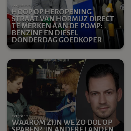
eergisteren
HOOP OP HEROPENING
STRAAT VAN HORMUZ DIRECT
TE MERKEN AAN DE POMP:
BENZINE EN DIESEL
DONDERDAG GOEDKOPER
eergisteren
WAAROM ZIJN WE ZO DOL OP
SPAREN? ‘IN ANDERE LANDEN