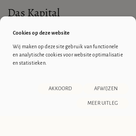
Das Kapital
De
RSS-feed
van Das Kapital is niet beschikbaar.
Cookies op deze website
Wij maken op deze site gebruik van functionele
en analytische cookies voor website optimalisatie
en statistieken.
SOCIÉTÉ DE CLUB VIN ROUGE
OVER ONS
CONTACT
AKKOORD
AFWIJZEN
DISCLAIMER & PRIVACY
RSS
De Société de Club Vin Rouge is een fictieve organisatie. Alle
MEER UITLEG
overeenkomsten tussen de club en de werkelijkheid berusten
op zuiver toeval.