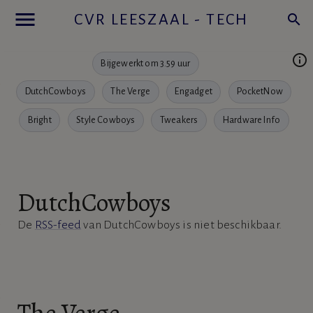
menu
CVR LEESZAAL - TECH
search
info_outline
Bijgewerkt om 3.59 uur
DutchCowboys
The Verge
Engadget
PocketNow
Bright
Style Cowboys
Tweakers
Hardware Info
DutchCowboys
De
RSS-feed
van DutchCowboys is niet beschikbaar.
The Verge