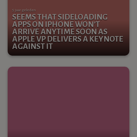
5 jaar geleden
SEEMS THAT SIDELOADING
APPS ON IPHONE WON’T
ARRIVE ANYTIME SOON AS
APPLE VP DELIVERS A KEYNOTE
AGAINST IT