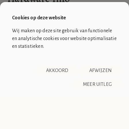
De
RSS-feed
van Hardware Info is niet beschikbaar.
Cookies op deze website
Wij maken op deze site gebruik van functionele
en analytische cookies voor website optimalisatie
en statistieken.
SOCIÉTÉ DE CLUB VIN ROUGE
OVER ONS
CONTACT
AKKOORD
AFWIJZEN
DISCLAIMER & PRIVACY
RSS
De Société de Club Vin Rouge is een fictieve organisatie. Alle
MEER UITLEG
overeenkomsten tussen de club en de werkelijkheid berusten
op zuiver toeval.