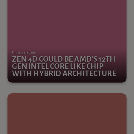
5 jaar geleden
ZEN 4D COULD BE AMD’S 12TH
GEN INTEL CORE LIKE CHIP
WITH HYBRID ARCHITECTURE