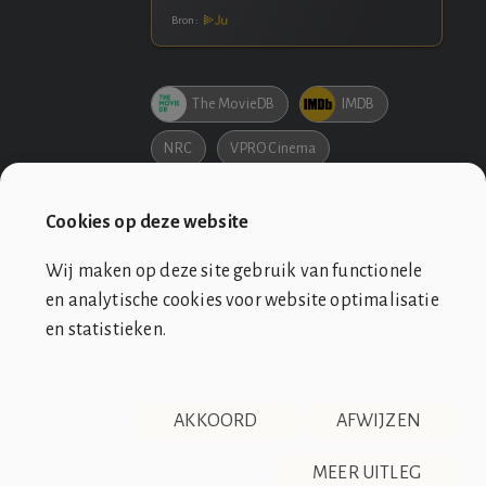
Bron:
The MovieDB
IMDB
NRC
VPRO Cinema
Bol.com
Netflix
Cookies op deze website
Wij maken op deze site gebruik van functionele
en analytische cookies voor website optimalisatie
en statistieken.
SOCIÉTÉ DE CLUB VIN ROUGE
OVER ONS
CONTACT
AKKOORD
AFWIJZEN
DISCLAIMER & PRIVACY
RSS
De Société de Club Vin Rouge is een fictieve organisatie. Alle
MEER UITLEG
overeenkomsten tussen de club en de werkelijkheid berusten