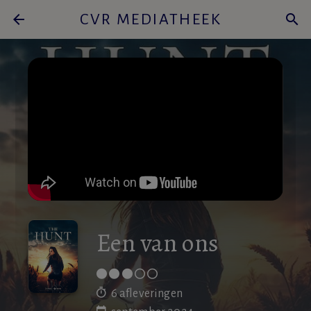
arrow_back
CVR MEDIATHEEK
search
Een van ons
6 afleveringen