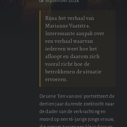
september 2024
Bijna het verhaal van
Marianne Vaatstra.
Interessante aanpak over
een verhaal waarvan
iedereen weet hoe het
afloopt en daarom zich
vooral richt hoe de
betrokkenen de situatie
ervoeren.
De serie 'Een van ons' portretteert de
dertien jaar durende zoektocht naar
de dader van de verkrachting en
moord op een 16-jarige jonge vrouw,
die precies tussen een klein dorp en