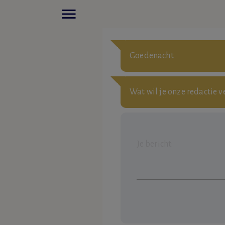
menu
Goedenacht
Wat wil je onze redactie v
Je bericht: