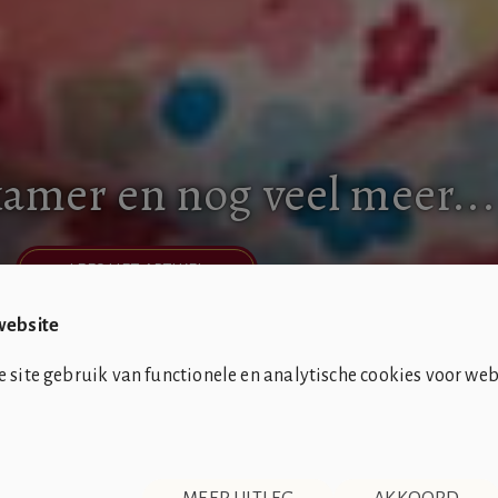
amer en nog veel meer...
LEES HET ARTIKEL
website
site gebruik van functionele en analytische cookies voor web
CONTACT
DISCLAIMER & PRIVACY
RSS