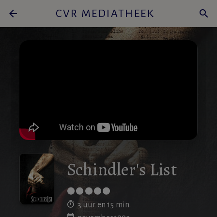
arrow_back
CVR MEDIATHEEK
search
Schindler's List
3 uur en 15 min.