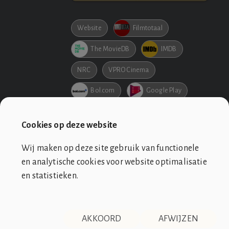
Website
Filmtotaal
The MovieDB
IMDB
NRC
VPRO Cinema
Bol.com
Google Play
Netflix
Pathe
Cookies op deze website
Wij maken op deze site gebruik van functionele
en analytische cookies voor website optimalisatie
en statistieken.
SOCIÉTÉ DE CLUB VIN ROUGE
OVER ONS
CONTACT
AKKOORD
AFWIJZEN
DISCLAIMER & PRIVACY
RSS