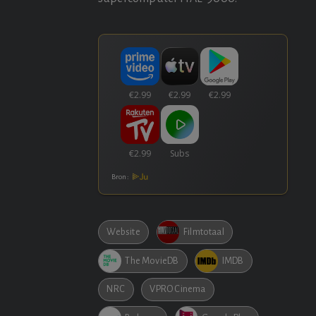
Bron:
Website
Filmtotaal
The MovieDB
IMDB
NRC
VPRO Cinema