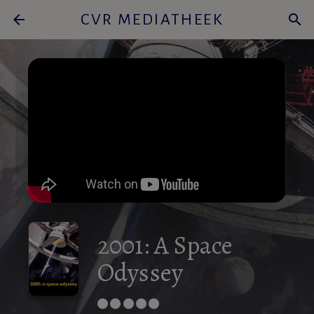
arrow_back
CVR MEDIATHEEK
search
2001: A Space
Odyssey