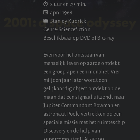
2 uur en 29 min.
april 1968
Stanley Kubrick
Genre: Sciencefiction
Beschikbaar op DVD of Blu-ray
Even voor het ontstaan van
menselijk leven op aarde ontdekt
een groep apen een monoliet. Vier
miljoen jaar later wordt een
gelijkaardig object ontdekt op de
maan dat een signaal uitzendt naar
Jupiter. Commandant Bowman en
astronaut Poole vertrekken op een
speciale missie met het ruimteschip
Discovery en de hulp van
supercomputer HAL-9000.