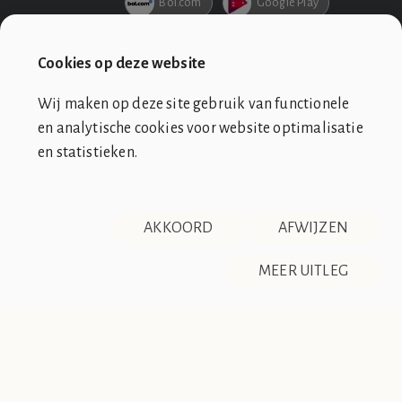
Bol.com
Google Play
Netflix
Pathe
Cookies op deze website
Wij maken op deze site gebruik van functionele
en analytische cookies voor website optimalisatie
en statistieken.
SOCIÉTÉ DE CLUB VIN ROUGE
OVER ONS
CONTACT
AKKOORD
AFWIJZEN
DISCLAIMER & PRIVACY
RSS
De Société de Club Vin Rouge is een fictieve organisatie. Alle
MEER UITLEG
overeenkomsten tussen de club en de werkelijkheid berusten
op zuiver toeval.