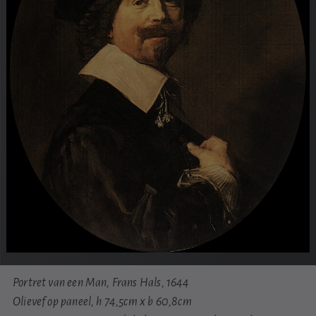
Portret van een Man, Frans Hals, 1644
Olievef op paneel, h 74,5cm x b 60,8cm