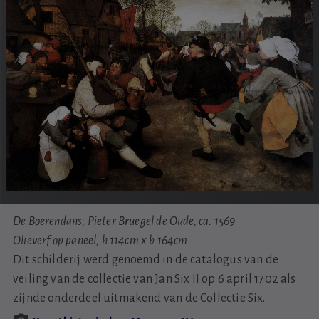
De Boerendans, Pieter Bruegel de Oude, ca. 1569
Olieverf op paneel, h 114cm x b 164cm
Dit schilderij werd genoemd in de catalogus van de
veiling van de collectie van Jan Six II op 6 april 1702 als
zijnde onderdeel uitmakend van de Collectie Six.