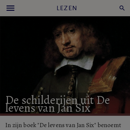
menu
LEZEN
search
De
schilderijen
uit
De
levens
van
Jan
Six
In zijn boek "De levens van Jan Six" benoemt