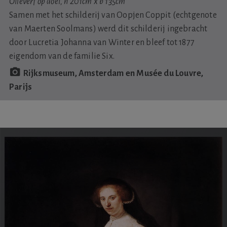
Olieverf op doel, h 201cm x b 135cm
Samen met het schilderij van Oopjen Coppit (echtgenote
van Maerten Soolmans) werd dit schilderij ingebracht
door Lucretia Johanna van Winter en bleef tot 1877
eigendom van de familie Six.
Rijksmuseum, Amsterdam en Musée du Louvre,
Parijs