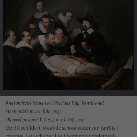
Anatomische les van dr. Nicolaes Tulp, Rembrandt
Harmenszoon van Rijn, 1632
Olieverf op doek, h 216,5cm x b 169,5 cm
Op dit schilderij staat de schoonvader van Jan Six I
centraal. Het schilderij zelf heeft nooit onderdeel